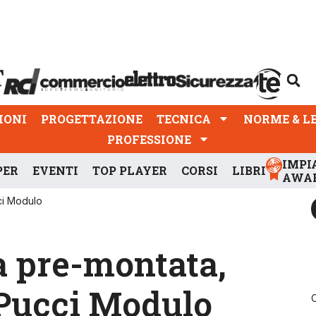
PROGETTAZIONE
TECNICA
NORME & LEGGI
IONI
PROGETTAZIONE
TECNICA
NORME & L
PROFESSIONE
IMPI
PER
EVENTI
TOP PLAYER
CORSI
LIBRI
AWA
cci Modulo
a pre-montata,
, Pucci Modulo