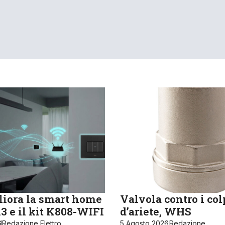
iora la smart home
Valvola contro i col
 e il kit K808-WIFI
d’ariete, WHS
6
Redazione Elettro
5 Agosto 2026
Redazione