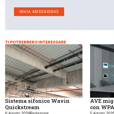
TI POTREBBERO INTERESSARE
Sistema sifonico Wavin
AVE migl
Quickstream
con WPA3
6 Agosto 2026
Redazione
5 Agosto 202