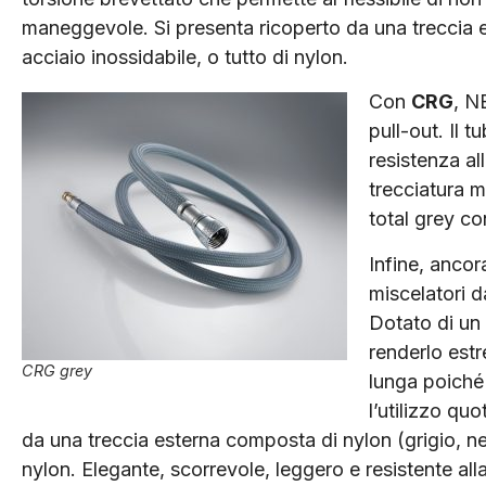
maneggevole. Si presenta ricoperto da una treccia e
acciaio inossidabile, o tutto di nylon.
Con
CRG
, N
pull-out. Il 
resistenza al
trecciatura m
total grey co
Infine, ancor
miscelatori d
Dotato di un 
renderlo est
CRG grey
lunga poiché 
l’utilizzo quo
da una treccia esterna composta di nylon (grigio, ne
nylon. Elegante, scorrevole, leggero e resistente a