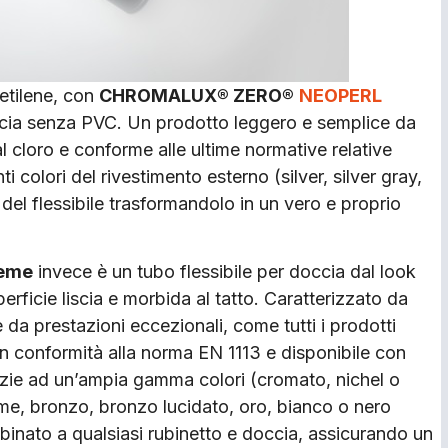
ietilene, con
CHROMALUX® ZERO®
NEOPERL
occia senza PVC. Un prodotto leggero e semplice da
l cloro e conforme alle ultime normative relative
nti colori del rivestimento esterno (silver, silver gray,
a del flessibile trasformandolo in un vero e proprio
eme
invece è un tubo flessibile per doccia dal look
erficie liscia e morbida al tatto. Caratterizzato da
e da prestazioni eccezionali, come tutti i prodotti
in conformità alla norma EN 1113 e disponibile con
zie ad un’ampia gamma colori (cromato, nichel o
me, bronzo, bronzo lucidato, oro, bianco o nero
inato a qualsiasi rubinetto e doccia, assicurando un