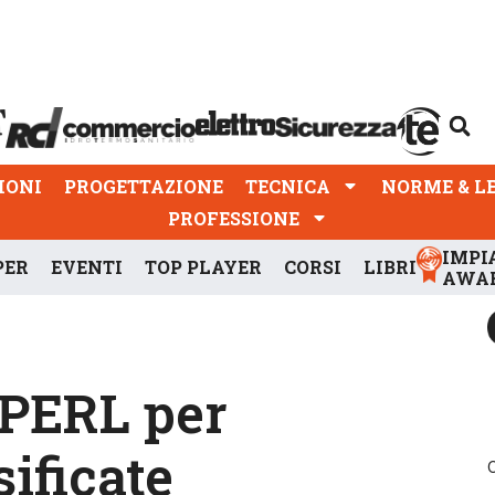
PROGETTAZIONE
TECNICA
NORME & LEGGI
IONI
PROGETTAZIONE
TECNICA
NORME & L
PROFESSIONE
IMPI
PER
EVENTI
TOP PLAYER
CORSI
LIBRI
AWA
OPERL per
ificate