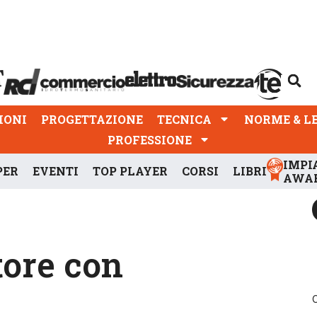
PROGETTAZIONE
TECNICA
NORME & LEGGI
IONI
PROGETTAZIONE
TECNICA
NORME & L
PROFESSIONE
IMPI
PER
EVENTI
TOP PLAYER
CORSI
LIBRI
AWA
tore con