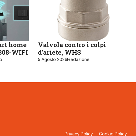
art home
Valvola contro i colpi
K808-WIFI
d’ariete, WHS
ro
5 Agosto 2026
Redazione
Privacy Policy
Cookie Policy