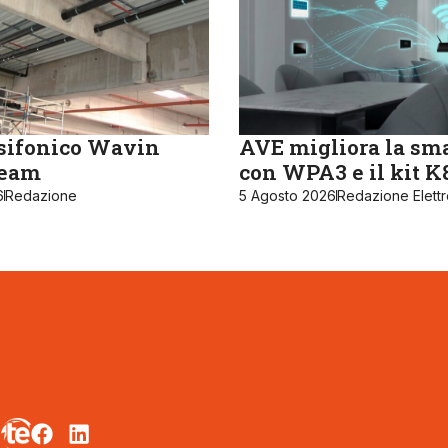
sifonico Wavin
AVE migliora la sm
ream
con WPA3 e il kit 
6
Redazione
5 Agosto 2026
Redazione Elett