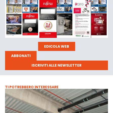
EDICOLA WEB
ABBONATI
ISCRIVITI ALLE NEWSLETTER
TI POTREBBERO INTERESSARE