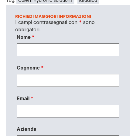
Tag:
Caleffi Hydronic Solutions
Idraulica
RICHIEDI MAGGIORI INFORMAZIONI
I campi contrassegnati con
*
sono
obbligatori.
Nome
*
Cognome
*
Email
*
Azienda