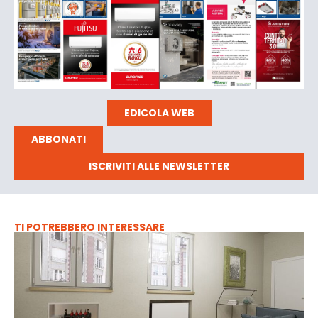
EDICOLA WEB
ABBONATI
ISCRIVITI ALLE NEWSLETTER
TI POTREBBERO INTERESSARE