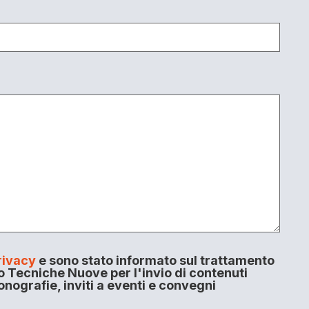
rivacy
e sono stato informato sul trattamento
o Tecniche Nuove per l'invio di contenuti
onografie, inviti a eventi e convegni