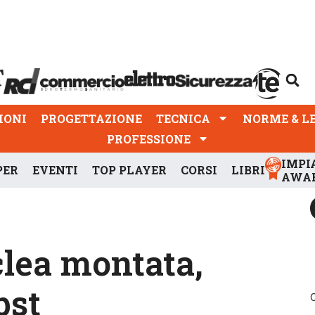
PROGETTAZIONE
TECNICA
NORME & LEGGI
IONI
PROGETTAZIONE
TECNICA
NORME & L
PROFESSIONE
IMPI
PER
EVENTI
TOP PLAYER
CORSI
LIBRI
AWA
clea montata,
pst