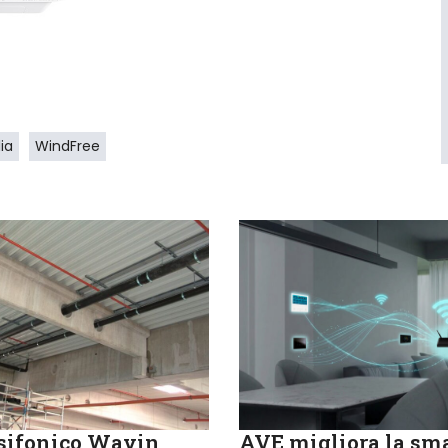
ia
WindFree
sifonico Wavin
AVE migliora la sm