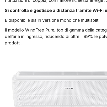
fluttuazioni di coppia, con minore richiesta energeti
Si controlla e gestisce a distanza tramite Wi-Fi e
È disponibile sia in versione mono che multisplit.
Il modello WindFree Pure, top di gamma della categor
dell’aria in ingresso, riducendo di oltre il 99% le polv
prodotti.