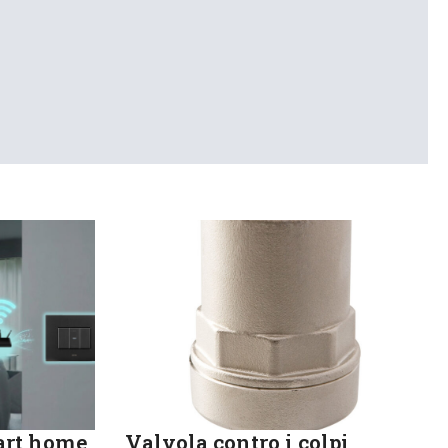
art home
Valvola contro i colpi