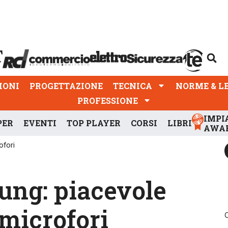
PROGETTAZIONE
TECNICA
NORME & LEGGI
IONI
PROGETTAZIONE
TECNICA
NORME & L
PROFESSIONE
IMPI
PER
EVENTI
TOP PLAYER
CORSI
LIBRI
AWA
ofori
ng: piacevole
microfori