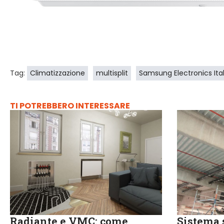
Tag:
Climatizzazione
multisplit
Samsung Electronics Ital
TI POTREBBERO INTERESSARE
Radiante e VMC: come
Sistema 