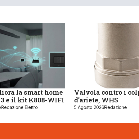
iora la smart home
Valvola contro i col
 e il kit K808-WIFI
d’ariete, WHS
6
Redazione Elettro
5 Agosto 2026
Redazione