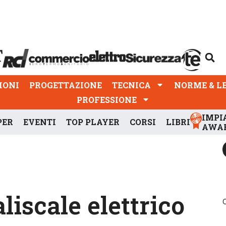
PROGETTAZIONE
TECNICA
NORME & LEGGI
IONI
PROGETTAZIONE
TECNICA
NORME & L
PROFESSIONE
IMPI
PER
EVENTI
TOP PLAYER
CORSI
LIBRI
AWA
aliscale elettrico