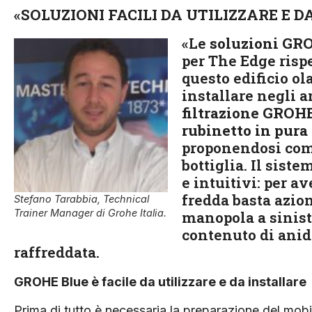
«
SOLUZIONI FACILI DA UTILIZZARE E 
«Le
soluzioni GR
per The Edge rispe
questo edificio ol
installare negli a
filtrazione GROH
rubinetto in pura 
proponendosi come
bottiglia. Il sist
e intuitivi: per a
fredda basta azion
Stefano Tarabbia, Technical
Trainer Manager di Grohe Italia.
manopola a sinistr
contenuto di anidr
raffreddata.
GROHE Blue è facile da utilizzare e da installare
Prima di tutto è necessaria la preparazione del mobil