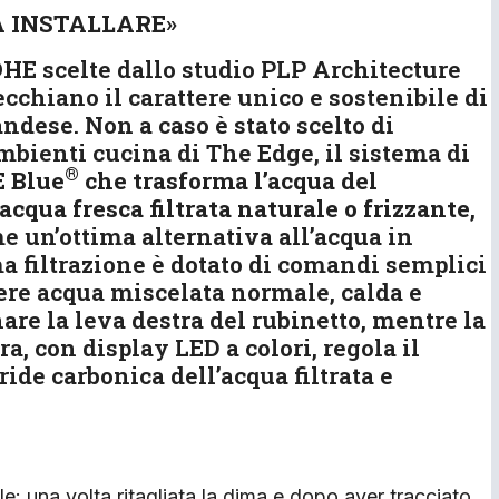
DA INSTALLARE
»
OHE
scelte dallo studio PLP Architecture
cchiano il carattere unico e sostenibile di
andese. Non a caso è stato scelto di
mbienti cucina di The Edge, il sistema di
®
E Blue
che trasforma l’acqua del
acqua fresca filtrata naturale o frizzante
,
 un’ottima alternativa all’acqua in
ema filtrazione è dotato di comandi semplici
vere acqua miscelata normale, calda e
are la leva destra del rubinetto, mentre la
a, con display LED a colori, regola il
ide carbonica dell’acqua filtrata e
e: una volta ritagliata la dima e dopo aver tracciato