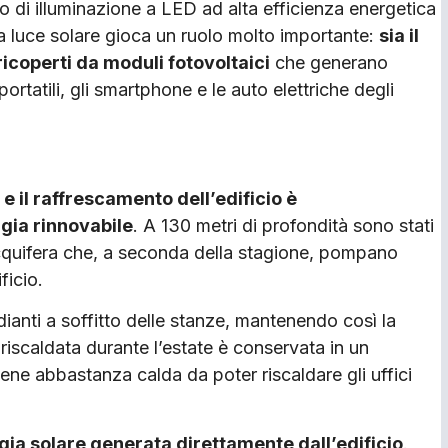
nto di illuminazione a LED ad alta efficienza energetica
la luce solare gioca un ruolo molto importante:
sia il
 ricoperti da moduli fotovoltaici
che generano
portatili, gli smartphone e le auto elettriche degli
e il raffrescamento dell’edificio è
gia rinnovabile
. A 130 metri di profondità sono stati
 acquifera che, a seconda della stagione, pompano
ficio.
adianti a soffitto delle stanze, mantenendo così la
 riscaldata durante l’estate è conservata in un
ene abbastanza calda da poter riscaldare gli uffici
gia solare generata direttamente dall’edificio
.