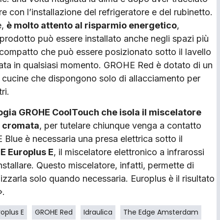
e con l’installazione del refrigeratore e del rubinetto.
e,
è molto attento al risparmio energetico
,
prodotto può essere installato anche negli spazi più
r compatto che può essere posizionato sotto il lavello
ata in qualsiasi momento. GROHE Red è dotato di un
lle cucine che dispongono solo di allacciamento per
ri.
logia GROHE CoolTouch che isola il miscelatore
e cromata
, per tutelare chiunque venga a contatto
lue è necessaria una presa elettrica sotto il
 Europlus E
, il miscelatore elettronico a infrarossi
nstallare. Questo miscelatore, infatti, permette di
izzarla solo quando necessaria. Europlus è il risultato
».
oplus E
GROHE Red
Idraulica
The Edge Amsterdam