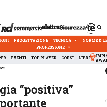
PROGETTAZIONE
TECNICA
NORME & LEGGI
IONI
PROGETTAZIONE
TECNICA
NORME & L
PROFESSIONE
IMPI
PER
EVENTI
TOP PLAYER
CORSI
LIBRI
AWA
ante
rgia “positiva”
mportante