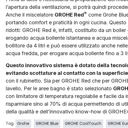
l’apertura della ventilazione, si potrà quindi proceder
®
Anche il miscelatore
GROHE Red
come Grohe Blu
portando comfort e praticità in ogni cucina. Questo 
ridotti: GROHE Red è, infatti, costituito da un boile
erogando acqua bollente istantanea e acqua miscel
bollitore da 4 litri e può essere utilizzato anche ne
acqua fredda, per erogare acqua bollente fino a 3 lit
Questo innovativo sistema è dotato della tecno
evitando scottature al contatto con la superfici
con il rubinetto. Sia per GROHE Red che per GROHE B
lavello. Per le aree bagno è stato selezionato
GROHE
con limitatore di temperatura regolabile e facile da i
risparmiare sino al 70% di acqua permettendo di util
della qualità e dell’innovativo know-how di GROHE
Tag:
Grohe
GROHE Blue
GROHE CoolTouch
GROHE Eur