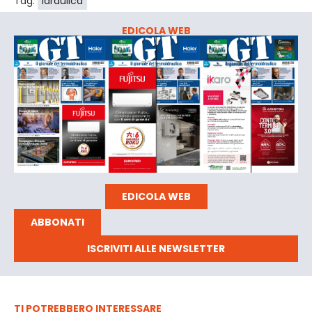
Tag:
Idraulica
EDICOLA WEB
EDICOLA WEB
ABBONATI
ISCRIVITI ALLE NEWSLETTER
TI POTREBBERO INTERESSARE