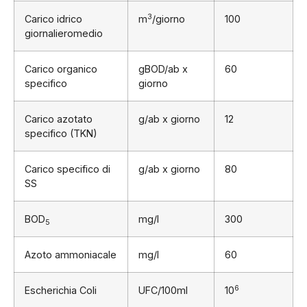
3
Carico idrico
m
/giorno
100
giornalieromedio
Carico organico
gBOD/ab x
60
specifico
giorno
Carico azotato
g/ab x giorno
12
specifico (TKN)
Carico specifico di
g/ab x giorno
80
SS
BOD
mg/l
300
5
Azoto ammoniacale
mg/l
60
6
Escherichia Coli
UFC/100ml
10