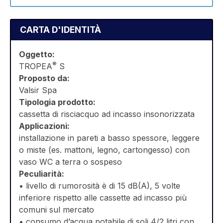
CARTA D'IDENTITÀ
Oggetto:
®
TROPEA
S
Proposto da:
Valsir Spa
Tipologia prodotto:
cassetta di risciacquo ad incasso insonorizzata
Applicazioni:
installazione in pareti a basso spessore, leggere
o miste (es. mattoni, legno, cartongesso) con
vaso WC a terra o sospeso
Peculiarità:
• livello di rumorosità è di 15 dB(A), 5 volte
inferiore rispetto alle cassette ad incasso più
comuni sul mercato
• consumo d’acqua potabile di soli 4/2 litri con