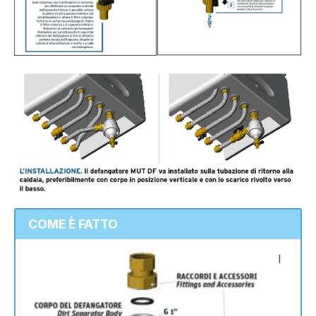
COME È FATTO
I