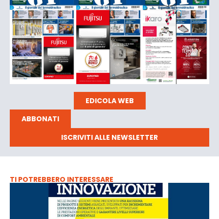
EDICOLA WEB
ABBONATI
ISCRIVITI ALLE NEWSLETTER
TI POTREBBERO INTERESSARE