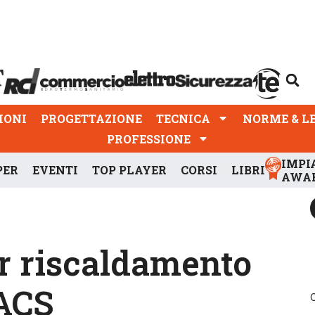
PROGETTAZIONE
TECNICA
NORME & LEGGI
IONI
PROGETTAZIONE
TECNICA
NORME & L
PROFESSIONE
IMPI
PER
EVENTI
TOP PLAYER
CORSI
LIBRI
AWA
er riscaldamento
 ACS