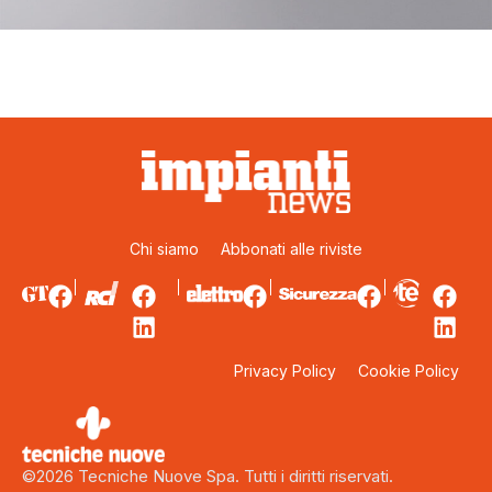
Chi siamo
Abbonati alle riviste
Privacy Policy
Cookie Policy
©2026 Tecniche Nuove Spa. Tutti i diritti riservati.