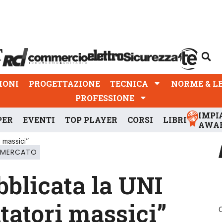
PROGETTAZIONE
TECNICA
NORME & LEGGI
IONI
PROGETTAZIONE
TECNICA
NORME & L
PROFESSIONE
IMPI
PER
EVENTI
TOP PLAYER
CORSI
LIBRI
AWA
i massici”
& MERCATO
blicata la UNI
tatori massici”