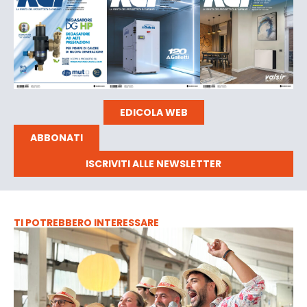
EDICOLA WEB
ABBONATI
ISCRIVITI ALLE NEWSLETTER
TI POTREBBERO INTERESSARE