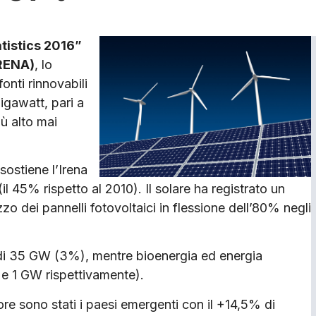
tistics 2016”
IRENA)
, lo
onti rinnovabili
igawatt, pari a
iù alto mai
sostiene l’Irena
il 45% rispetto al 2010). Il solare ha registrato un
o dei pannelli fotovoltaici in flessione dell’80% negli
 di 35 GW (3%), mentre bioenergia ed energia
e 1 GW rispettivamente).
ttore sono stati i paesi emergenti con il +14,5% di