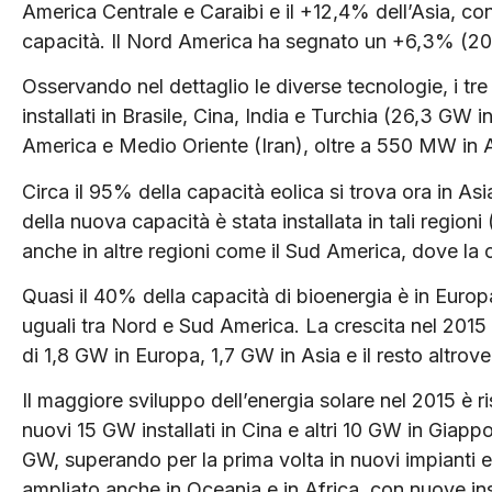
America Centrale e Caraibi e il +12,4% dell’Asia, con
capacità. Il Nord America ha segnato un +6,3% (20
Osservando nel dettaglio le diverse tecnologie, i tre
installati in Brasile, Cina, India e Turchia (26,3 GW i
America e Medio Oriente (Iran), oltre a 550 MW in A
Circa il 95% della capacità eolica si trova ora in A
della nuova capacità è stata installata in tali regio
anche in altre regioni come il Sud America, dove la
Quasi il 40% della capacità di bioenergia è in Europa,
uguali tra Nord e Sud America. La crescita nel 2015
di 1,8 GW in Europa, 1,7 GW in Asia e il resto altrove
Il maggiore sviluppo dell’energia solare nel 2015 è r
nuovi 15 GW installati in Cina e altri 10 GW in Giap
GW, superando per la prima volta in nuovi impianti eu
ampliato anche in Oceania e in Africa, con nuove in