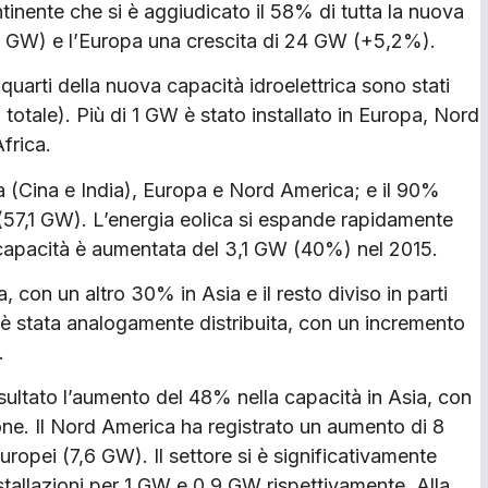
tinente che si è aggiudicato il 58% di tutta la nuova
 GW) e l’Europa una crescita di 24 GW (+5,2%).
 quarti della nuova capacità idroelettrica sono stati
n totale). Più di 1 GW è stato installato in Europa, Nord
frica.
sia (Cina e India), Europa e Nord America; e il 90%
ni (57,1 GW). L’energia eolica si espande rapidamente
 capacità è aumentata del 3,1 GW (40%) nel 2015.
 con un altro 30% in Asia e il resto diviso in parti
 è stata analogamente distribuita, con un incremento
.
isultato l’aumento del 48% nella capacità in Asia, con
pone. Il Nord America ha registrato un aumento di 8
ropei (7,6 GW). Il settore si è significativamente
stallazioni per 1 GW e 0,9 GW rispettivamente. Alla