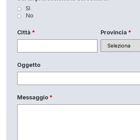
Sì
No
Città
*
Provincia
*
Oggetto
Messaggio
*