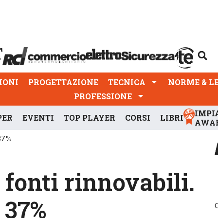
PROGETTAZIONE
TECNICA
NORME & LEGGI
IONI
PROGETTAZIONE
TECNICA
NORME & L
PROFESSIONE
IMPI
PER
EVENTI
TOP PLAYER
CORSI
LIBRI
AWA
 37%
fonti rinnovabili.
l 37%