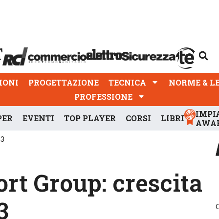
PROGETTAZIONE
TECNICA
NORME & LEGGI
IONI
PROGETTAZIONE
TECNICA
NORME & L
PROFESSIONE
IMPI
PER
EVENTI
TOP PLAYER
CORSI
LIBRI
AWA
23
t Group: crescita
3