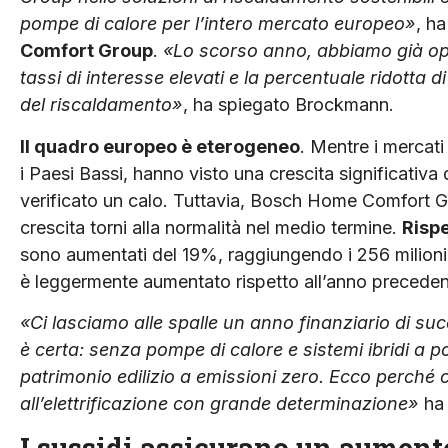
pompe di calore per l’intero mercato europeo»
, h
Comfort Group
.
«Lo scorso anno, abbiamo già oper
tassi di interesse elevati e la percentuale ridotta
del riscaldamento»
, ha spiegato Brockmann.
Il quadro europeo è eterogeneo
. Mentre i mercat
i Paesi Bassi, hanno visto una crescita significativa d
verificato un calo. Tuttavia, Bosch Home Comfort G
crescita torni alla normalità nel medio termine.
Rispe
sono aumentati del 19%, raggiungendo i 256 milioni d
è leggermente aumentato rispetto all’anno preceden
«Ci lasciamo alle spalle un anno finanziario di su
è certa: senza pompe di calore e sistemi ibridi a 
patrimonio edilizio a emissioni zero. Ecco perché
all’elettrificazione con grande determinazione»
ha
I sussidi assicurano un aumen