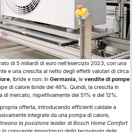
rato di 5 miliardi di euro nell’esercizio 2023, con una
e e una crescita al netto degli effetti valutari di circa
lore
, ibride e non: in
Germania
, le
vendite di pompe
mpe di calore ibride del 46%. Quindi, la crescita in
a di mercato, rispettivamente del 51% e del 12%.
ropria offerta, introducendo efficienti caldaie a
sivamente integrate da una pompa di calore,
olineano la posizione leader di Bosch Home Comfort
e la crescente importanza della tecnologia delle