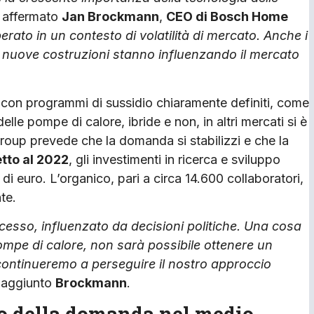
a affermato
Jan Brockmann
,
CEO di Bosch Home
ato in un contesto di volatilità di mercato. Anche i
 di nuove costruzioni stanno influenzando il mercato
i con programmi di sussidio chiaramente definiti, come
elle pompe di calore, ibride e non, in altri mercati si è
roup prevede che la domanda si stabilizzi e che la
tto al 2022
, gli investimenti in ricerca e sviluppo
i euro. L’organico, pari a circa 14.600 collaboratori,
te.
ccesso, influenzato da decisioni politiche. Una cosa
pompe di calore, non sarà possibile ottenere un
 continueremo a perseguire il nostro approccio
 aggiunto
Brockmann
.
to della domanda nel medio