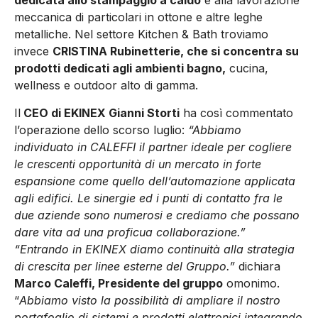
dedicata allo stampaggio a caldo
e alla lavorazione
meccanica di particolari in ottone e altre leghe
metalliche. Nel settore Kitchen & Bath troviamo
invece
CRISTINA Rubinetterie, che si concentra su
prodotti dedicati agli ambienti bagno,
cucina,
wellness e outdoor alto di gamma.
Il
CEO di EKINEX Gianni Storti
ha così commentato
l’operazione dello scorso luglio:
“Abbiamo
individuato in CALEFFI il partner ideale per cogliere
le crescenti opportunità di un mercato in forte
espansione come quello dell’automazione applicata
agli edifici. Le sinergie ed i punti di contatto fra le
due aziende sono numerosi e crediamo che possano
dare vita ad una proficua collaborazione.”
“Entrando in EKINEX diamo continuità alla strategia
di crescita per linee esterne del Gruppo.”
dichiara
Marco Caleffi, Presidente del gruppo
omonimo.
“
Abbiamo visto la possibilità di ampliare il nostro
portafoglio di sistemi e prodotti elettronici integrando