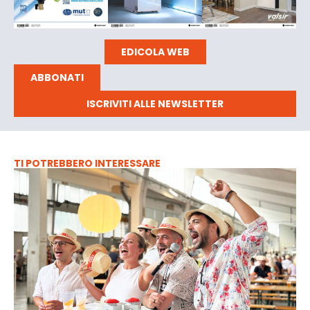
EDICOLA WEB
ABBONATI
ISCRIVITI ALLE NEWSLETTER
TI POTREBBERO INTERESSARE