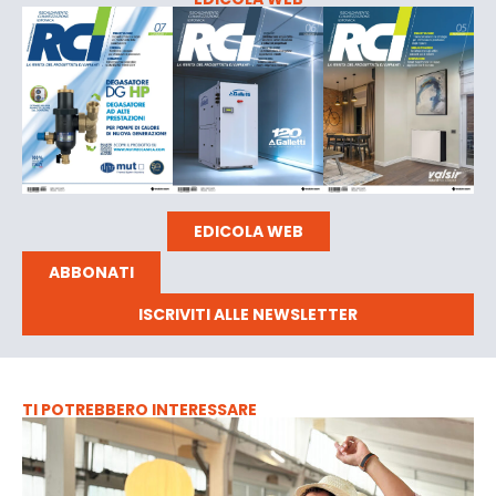
EDICOLA WEB
ABBONATI
ISCRIVITI ALLE NEWSLETTER
TI POTREBBERO INTERESSARE