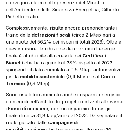
convegno a Roma alla presenza del Ministro
dell’Ambiente e della Sicurezza Energetica, Gilberto
Pichetto Fratin.
Complessivamente, risulta ancora preponderante il
traino delle
detrazioni fiscali
(circa 2 Mtep pari a
una quota del 56,2% dei risparmi totali 2023). Oltre a
queste misure, la riduzione dei consumi di energia
finale è attribuibile alla crescita dei
Certificati
Bianchi
che ha raggiunto il 28% rispetto al 2022,
spingendo il dato cumulato a 0,6 Mtep, agli incentivi
per la
mobilità sostenibile
(0,4 Mtep) e al
Conto
Termico
(0,3 Mtep).
Sono risultati in aumento anche i risparmi energetici
conseguiti nell’ambito dei progetti realizzati attraverso
i
Fondi di coesione
, con un risparmio di energia
finale di circa 31,8 ktep/anno al 2023. Da segnalare il
ruolo giocato dalle
campagne di
sensibilizzazione
che hanno coinvolto quasi
14