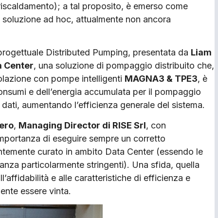
eriscaldamento); a tal proposito, è emerso come
a soluzione ad hoc, attualmente non ancora
e progettuale Distributed Pumping, presentata da
Liam
a Center
, una soluzione di pompaggio distribuito che,
golazione con pompe intelligenti
MAGNA3 & TPE3
, è
 consumi e dell’energia accumulata per il pompaggio
ne dati, aumentando l’efficienza generale del sistema.
ero
,
Managing Director di RISE Srl
, con
l’importanza di eseguire sempre un corretto
ntemente curato in ambito Data Center (essendo le
danza particolarmente stringenti). Una sfida, quella
’affidabilità e alle caratteristiche di efficienza e
mente essere vinta.