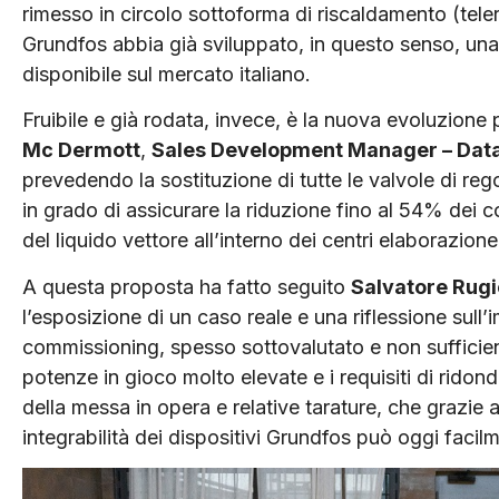
rimesso in circolo sottoforma di riscaldamento (tel
Grundfos abbia già sviluppato, in questo senso, un
disponibile sul mercato italiano.
Fruibile e già rodata, invece, è la nuova evoluzion
Mc Dermott
,
Sales Development Manager – Dat
prevedendo la sostituzione di tutte le valvole di re
in grado di assicurare la riduzione fino al 54% dei
del liquido vettore all’interno dei centri elaborazio
A questa proposta ha fatto seguito
Salvatore Rugi
l’esposizione di un caso reale e una riflessione sul
commissioning, spesso sottovalutato e non sufficie
potenze in gioco molto elevate e i requisiti di ridon
della messa in opera e relative tarature, che grazie all
integrabilità dei dispositivi Grundfos può oggi facil