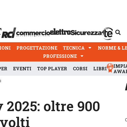
PROGETTAZIONE
TECNICA
NORME & LEGGI
IONI
PROGETTAZIONE
TECNICA
NORME & L
PROFESSIONE
IMPI
PER
EVENTI
TOP PLAYER
CORSI
LIBRI
AWA
i
2025: oltre 900
volti