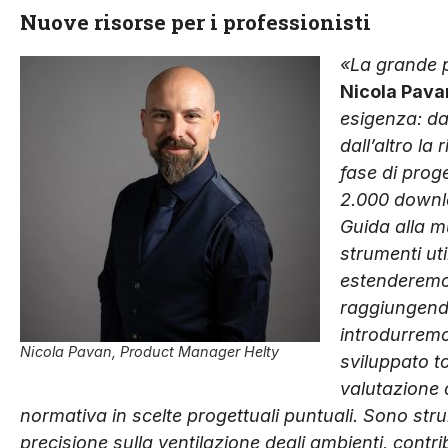
Nuove risorse per i professionisti
«La grande p
Nicola Pava
esigenza: da
dall’altro la
fase di proge
2.000 downl
Guida alla m
strumenti uti
estenderemo 
raggiungendo
introdurremo
Nicola Pavan, Product Manager Helty
sviluppato to
valutazione d
normativa in scelte progettuali puntuali. Sono s
precisione sulla ventilazione degli ambienti, cont