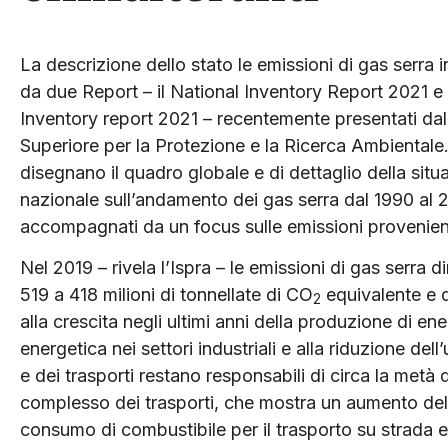
La descrizione dello stato le emissioni di gas serra in 
da due Report – il National Inventory Report 2021 e 
Inventory report 2021 – recentemente presentati dall
Superiore per la Protezione e la Ricerca Ambientale.
disegnano il quadro globale e di dettaglio della situ
nazionale sull’andamento dei gas serra dal 1990 al 
accompagnati da un focus sulle emissioni provenienti
Nel 2019 – rivela l’Ispra – le emissioni di gas serr
519 a 418 milioni di tonnellate di CO
equivalente e d
2
alla crescita negli ultimi anni della produzione di ene
energetica nei settori industriali e alla riduzione del
e dei trasporti restano responsabili di circa la metà d
complesso dei trasporti, che mostra un aumento del 3
consumo di combustibile per il trasporto su strada e