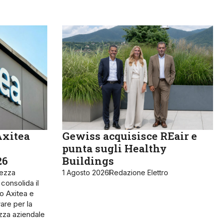
Axitea
Gewiss acquisisce REair e
punta sugli Healthy
26
Buildings
rezza
1 Agosto 2026
Redazione Elettro
 consolida il
o Axitea e
are per la
ezza aziendale