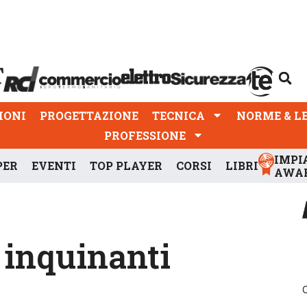
PROGETTAZIONE
TECNICA
NORME & LEGGI
IONI
PROGETTAZIONE
TECNICA
NORME & L
PROFESSIONE
IMPI
PER
EVENTI
TOP PLAYER
CORSI
LIBRI
AWA
 inquinanti