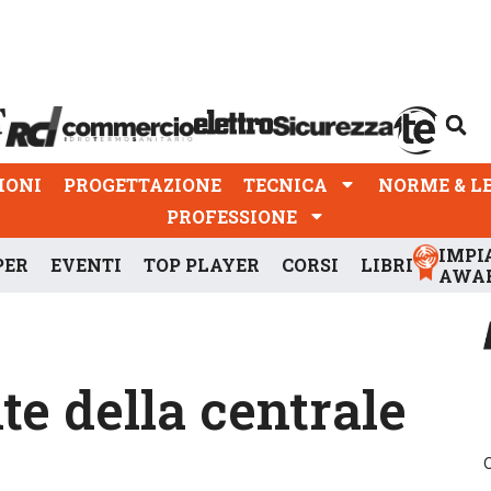
PROGETTAZIONE
TECNICA
NORME & LEGGI
IONI
PROGETTAZIONE
TECNICA
NORME & L
PROFESSIONE
IMPI
PER
EVENTI
TOP PLAYER
CORSI
LIBRI
AWA
te della centrale