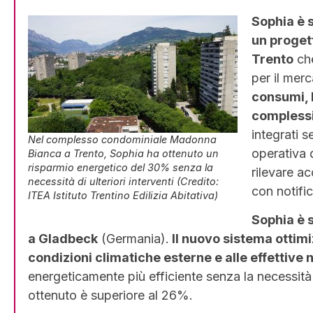
Sophia è 
un proget
Trento
che
per il mer
consumi, l
complessi
integrati s
Nel complesso condominiale Madonna
operativa d
Bianca a Trento, Sophia ha ottenuto un
risparmio energetico del 30% senza la
rilevare a
necessità di ulteriori interventi (Credito:
con notifi
ITEA Istituto Trentino Edilizia Abitativa)
Sophia è 
a Gladbeck
(Germania).
Il nuovo sistema ottimi
condizioni climatiche esterne e alle effettive n
energeticamente più efficiente senza la necessità di
ottenuto è superiore al 26%.