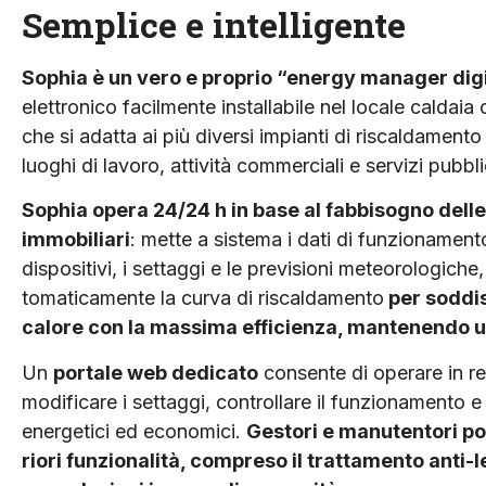
Semplice e intelligente
Sophia è un vero e proprio “energy manager dig
elettronico facilmente installabile nel locale caldaia
che si adatta ai più diversi impianti di riscaldamen­to i
luoghi di lavoro, attività commerciali e servizi pubbli
Sophia opera 24/24 h in base al fabbisogno delle
immobiliari
: mette a sistema i dati di funzionamento
dispositivi, i set­taggi e le previsioni mete­orologich
tomaticamente la curva di riscaldamento
per soddi­
calore con la massima efficienza, mantenendo u
Un
portale web dedicato
consente di operare in re
modifi­care i settaggi, controllare il funzionamento e 
energetici ed eco­nomici.
Gestori e manuten­tori p
riori funzionalità, compreso il trattamento anti-le