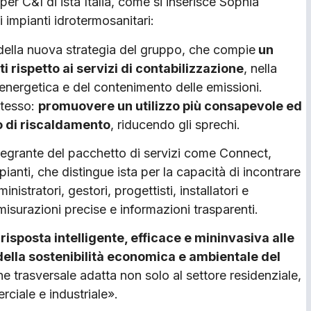
er C&I di ista Italia, come si inserisce Sophia
i impianti idrotermosanitari:
 della nuova strategia del gruppo, che compie
un
i rispetto ai servizi di contabilizzazione
, nella
 energetica e del contenimento delle emissioni.
stesso:
promuovere un utilizzo più consapevole ed
o di riscalda­mento
, riducendo gli sprechi.
tegrante del pacchetto di servizi come Connect,
ianti, che distingue ista per la capacità di incontrare
nistratori, ge­stori, progettisti, installatori e
isurazioni precise e infor­mazioni trasparenti.
ri­sposta intelligente, efficace e mininvasiva alle
ella sostenibi­lità economica e ambientale del
e trasversale adatta non solo al set­tore residenziale,
ciale e industriale».