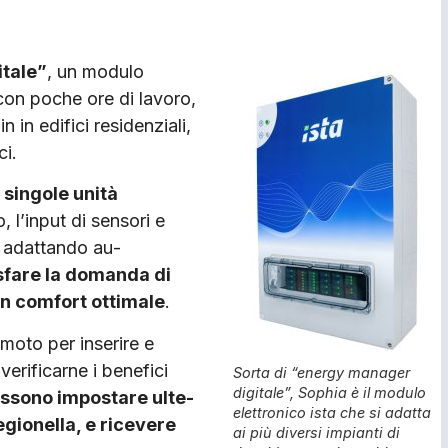
itale”
, un modulo
 con poche ore di lavoro,
n in edifici residenziali,
ci.
 singole unità
, l’input di sensori e
e, adattando au­
sfare la domanda di
n comfort ottimale
.
­moto per inserire e
verificarne i benefici
Sorta di “energy manager
digitale”, Sophia è il modulo
ossono impostare ulte­
elettronico ista che si adatta
gionel­la, e ricevere
ai più diversi impianti di