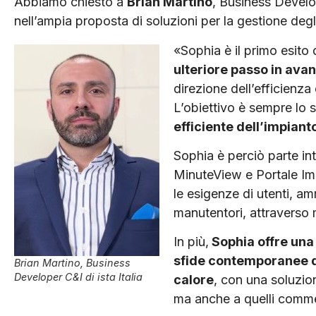
Abbiamo chiesto a
Brian Martino
, Business Develop
nell’ampia proposta di so­luzioni per la gestione degl
«Sophia è il primo esito
ulteriore passo in avant
direzione dell’efficienza
L’obiettivo è sempre lo 
efficiente dell’impiant
Sophia è perciò parte in
MinuteView e Portale Im­p
le esigenze di utenti, ammi
manutentori, attraverso m
In più,
Sophia offre una 
sfide con­temporanee d
Brian Martino, Business
Developer C&I di ista Italia
calore
, con una soluzion
ma anche a quelli commer