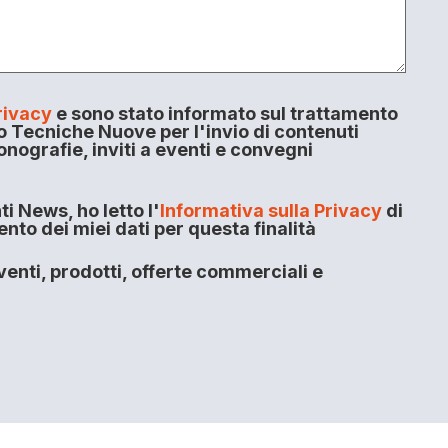
rivacy
e sono stato informato sul trattamento
o Tecniche Nuove per l'invio di contenuti
onografie, inviti a eventi e convegni
i News, ho letto l'
Informativa sulla Privacy
di
to dei miei dati per questa finalità
enti, prodotti, offerte commerciali e