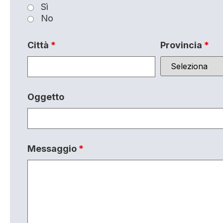
Sì
No
Città
*
Provincia
*
Oggetto
Messaggio
*