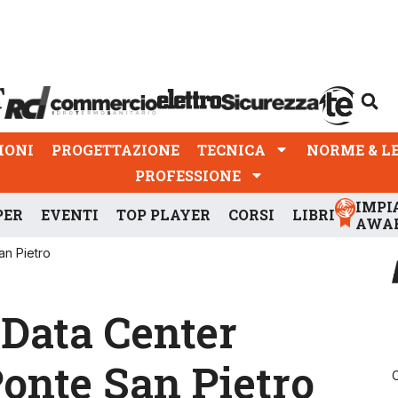
PROGETTAZIONE
TECNICA
NORME & LEGGI
IONI
PROGETTAZIONE
TECNICA
NORME & L
PROFESSIONE
IMPI
PER
EVENTI
TOP PLAYER
CORSI
LIBRI
AWA
an Pietro
 Data Center
onte San Pietro