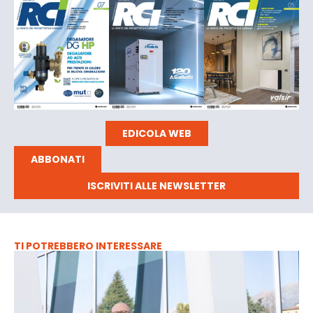
EDICOLA WEB
ABBONATI
ISCRIVITI ALLE NEWSLETTER
TI POTREBBERO INTERESSARE