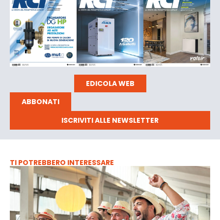
EDICOLA WEB
ABBONATI
ISCRIVITI ALLE NEWSLETTER
TI POTREBBERO INTERESSARE