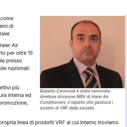
i come
temi di
aier.
Haier Air
o per oltre 15
ale presso
nde nazionali:
ttivi più
Roberto Carnovali è stato nominato
ura interna ed
direttore divisione MRV di Haier Air
Conditioners, il reparto che gestisce i
 promozione,
sistemi di VRF della società.
ropria linea di prodotti VRF al cui interno troviamo