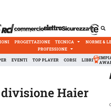
PROGETTAZIONE
TECNICA
NORME & LEGGI
IONI
PROGETTAZIONE
TECNICA
NORME & L
PROFESSIONE
IMPI
PER
EVENTI
TOP PLAYER
CORSI
LIBRI
AWA
 divisione Haier