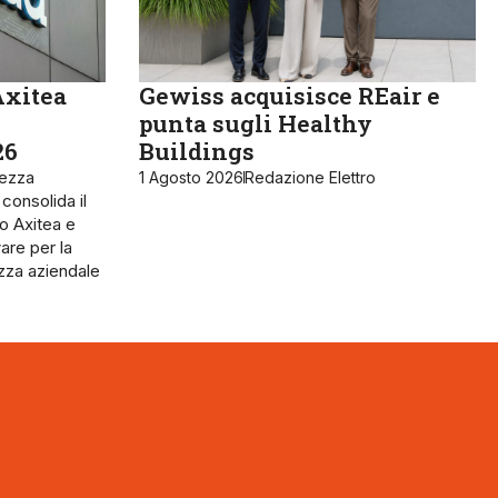
Axitea
Gewiss acquisisce REair e
punta sugli Healthy
26
Buildings
rezza
1 Agosto 2026
Redazione Elettro
 consolida il
o Axitea e
are per la
ezza aziendale