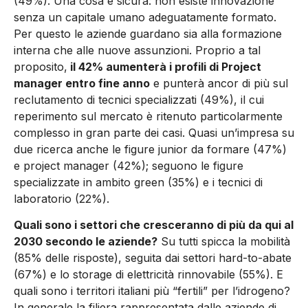
(49%). Una cosa è sicura: non esiste innovazione
senza un capitale umano adeguatamente formato.
Per questo le aziende guardano sia alla formazione
interna che alle nuove assunzioni. Proprio a tal
proposito,
il 42% aumenterà i profili di Project
manager entro fine anno
e punterà ancor di più sul
reclutamento di tecnici specializzati (49%), il cui
reperimento sul mercato è ritenuto particolarmente
complesso in gran parte dei casi. Quasi un’impresa su
due ricerca anche le figure junior da formare (47%)
e project manager (42%); seguono le figure
specializzate in ambito green (35%) e i tecnici di
laboratorio (22%).
Quali sono i settori che cresceranno di più da qui al
2030 secondo le aziende?
Su tutti spicca la mobilità
(85% delle risposte), seguita dai settori hard-to-abate
(67%) e lo storage di elettricità rinnovabile (55%). E
quali sono i territori italiani più “fertili” per l’idrogeno?
In generale la filiera rappresentata dalle aziende di