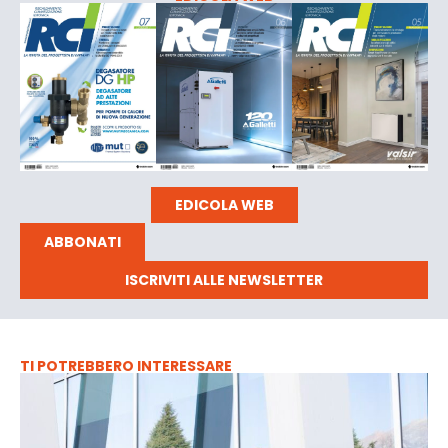
EDICOLA WEB
ABBONATI
ISCRIVITI ALLE NEWSLETTER
TI POTREBBERO INTERESSARE