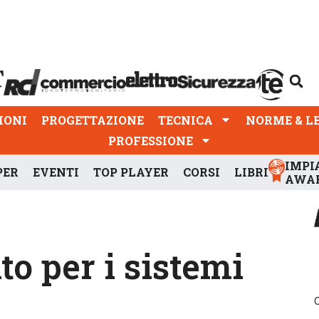
PROGETTAZIONE
TECNICA
NORME & LEGGI
IONI
PROGETTAZIONE
TECNICA
NORME & L
PROFESSIONE
IMPI
PER
EVENTI
TOP PLAYER
CORSI
LIBRI
AWA
to per i sistemi