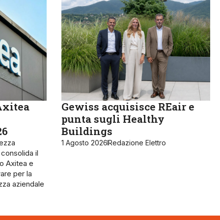
Axitea
Gewiss acquisisce REair e
punta sugli Healthy
26
Buildings
rezza
1 Agosto 2026
Redazione Elettro
 consolida il
o Axitea e
are per la
ezza aziendale