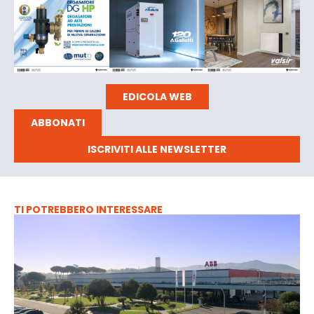
EDICOLA WEB
ABBONATI
ISCRIVITI ALLE NEWSLETTER
TI POTREBBERO INTERESSARE