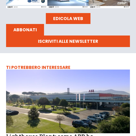
EDICOLA WEB
ABBONATI
ISCRIVITI ALLE NEWSLETTER
TI POTREBBERO INTERESSARE