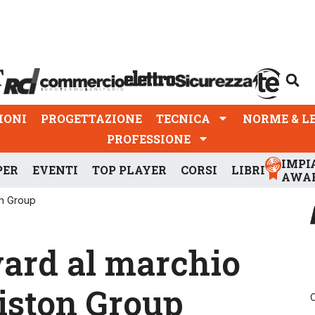
PROGETTAZIONE
TECNICA
NORME & LEGGI
IONI
PROGETTAZIONE
TECNICA
NORME & L
PROFESSIONE
IMPI
PER
EVENTI
TOP PLAYER
CORSI
LIBRI
AWA
on Group
ard al marchio
iston Group