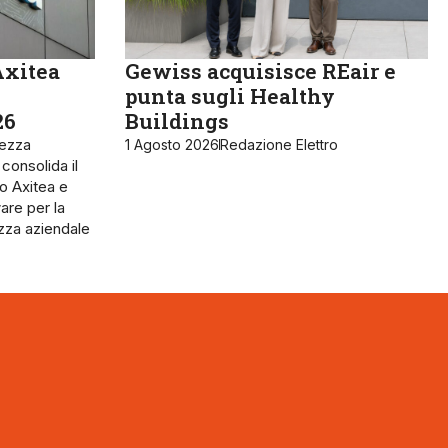
Axitea
Gewiss acquisisce REair e
punta sugli Healthy
26
Buildings
rezza
1 Agosto 2026
Redazione Elettro
 consolida il
o Axitea e
are per la
ezza aziendale