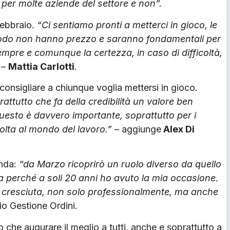
 per molte aziende del settore e non”.
 Febbraio.
“Ci sentiamo pronti a metterci in gioco, le
iodo non hanno prezzo e saranno fondamentali per
mpre e comunque la certezza, in caso di difficoltà,
–
Mattia Carlotti
.
consigliare a chiunque voglia mettersi in gioco.
tutto che fa della credibilità un valore ben
uesto è davvero importante, soprattutto per i
olta al mondo del lavoro.”
– aggiunge
Alex Di
enda:
“da Marzo ricoprirò un ruolo diverso da quello
 perché a soli 20 anni ho avuto la mia occasione.
 cresciuta, non solo professionalmente, ma anche
cio Gestione Ordini.
 che augurare il meglio a tutti, anche e soprattutto a