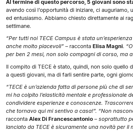
Al termine di questo percorso, 5 giovani sono st
avendo così l’opportunità di iniziare, ci auguriamo, 
ed entusiasmo. Abbiamo chiesto direttamente ai raga
settimane.
“Per tutti noi TECE Campus è stata un’esperienza
anche molto piacevoli”
– racconta
Elisa Magni
.
“O
per ben 2 mesi, non solo compagni di corso, ma an
Il compito di TECE è stato, quindi, non solo quello 
a questi giovani, ma di farli sentire parte, ogni gior
“TECE è un’azienda fatta di persone più che di se
mi ha colpito l’elasticità mentale e professionale d
condividere esperienze e conoscenze. Trascorrere 
che tornavo qui mi sentivo a casa!”. “Non nascon
racconta
Alex Di Francescantonio
–
soprattutto p
lanciato da TECE è sicuramente una novità per il