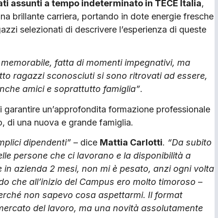
ati assunti a tempo indeterminato in TECE Italia
,
una brillante carriera, portando in dote energie fresche
zzi selezionati di descrivere l’esperienza di queste
 memorabile, fatta di momenti impegnativi, ma
tto ragazzi sconosciuti si sono ritrovati ad essere,
che amici e soprattutto famiglia”
.
di garantire un’approfondita formazione professionale
no, di una nuova e grande famiglia.
mplici dipendenti”
– dice
Mattia Carlotti
.
“Da subito
elle persone che ci lavorano e la disponibilità a
in azienda 2 mesi, non mi è pesato, anzi ogni volta
do che all’inizio del Campus ero molto timoroso
–
erché non sapevo cosa aspettarmi. Il format
 mercato del lavoro, ma una novità assolutamente