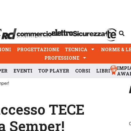
PROGETTAZIONE
TECNICA
NORME & LEGGI
IONI
PROGETTAZIONE
TECNICA
NORME & L
PROFESSIONE
IMPI
PER
EVENTI
TOP PLAYER
CORSI
LIBRI
AWA
mper!
uccesso TECE
a Semper!