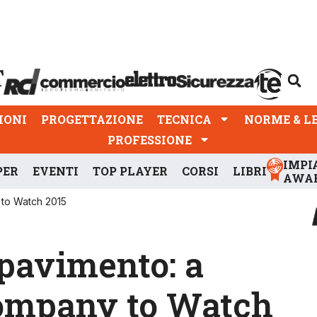
PROGETTAZIONE
TECNICA
NORME & LEGGI
IONI
PROGETTAZIONE
TECNICA
NORME & L
PROFESSIONE
IMPI
PER
EVENTI
TOP PLAYER
CORSI
LIBRI
AWA
 to Watch 2015
 pavimento: a
Company to Watch