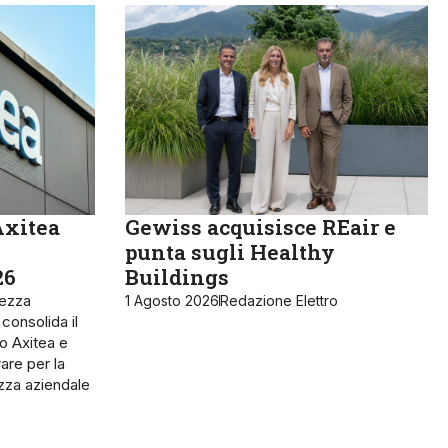
Axitea
Gewiss acquisisce REair e
punta sugli Healthy
26
Buildings
rezza
1 Agosto 2026
Redazione Elettro
 consolida il
o Axitea e
are per la
ezza aziendale