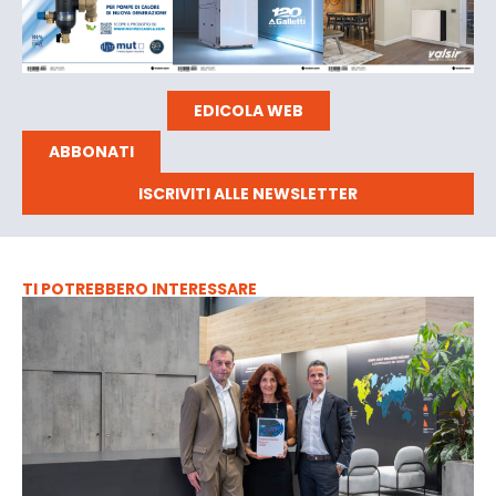
EDICOLA WEB
ABBONATI
ISCRIVITI ALLE NEWSLETTER
TI POTREBBERO INTERESSARE