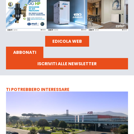
EDICOLA WEB
ABBONATI
ISCRIVITI ALLE NEWSLETTER
TI POTREBBERO INTERESSARE