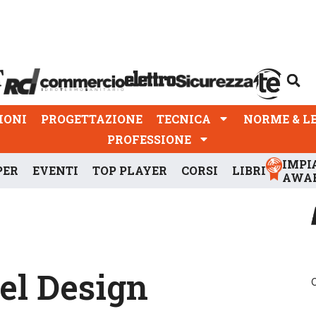
PROGETTAZIONE
TECNICA
NORME & LEGGI
IONI
PROGETTAZIONE
TECNICA
NORME & L
PROFESSIONE
IMPI
PER
EVENTI
TOP PLAYER
CORSI
LIBRI
AWA
del Design