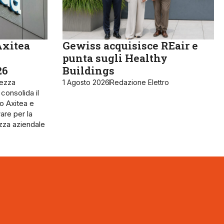
Axitea
Gewiss acquisisce REair e
punta sugli Healthy
26
Buildings
rezza
1 Agosto 2026
Redazione Elettro
 consolida il
o Axitea e
are per la
ezza aziendale