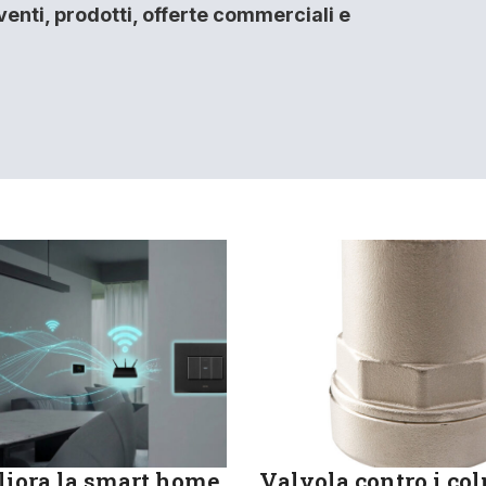
enti, prodotti, offerte commerciali e
iora la smart home
Valvola contro i col