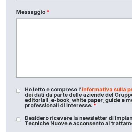
Messaggio
*
Ho letto e compreso l'
informativa sulla p
dei dati da parte delle aziende del Grupp
editoriali, e-book, white paper, guide e m
professionali di interesse.
*
Desidero ricevere la newsletter di Impiant
Tecniche Nuove e acconsento al trattamen