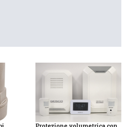
pi
Protezione volumetrica con