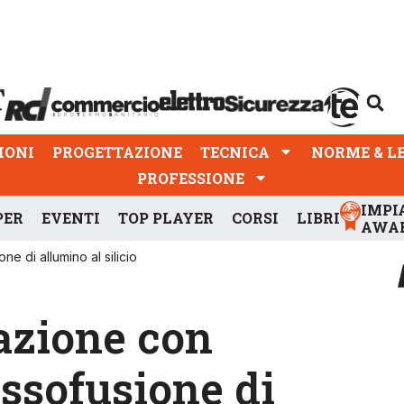
PROGETTAZIONE
TECNICA
NORME & LEGGI
IONI
PROGETTAZIONE
TECNICA
NORME & L
PROFESSIONE
IMPI
PER
EVENTI
TOP PLAYER
CORSI
LIBRI
AWA
 di allumino al silicio
azione con
ssofusione di