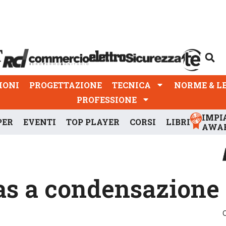
PROGETTAZIONE
TECNICA
NORME & LEGGI
IONI
PROGETTAZIONE
TECNICA
NORME & L
PROFESSIONE
IMPI
PER
EVENTI
TOP PLAYER
CORSI
LIBRI
AWA
gas a condensazione