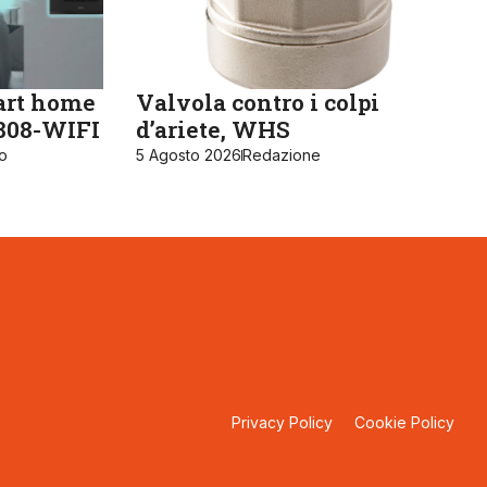
art home
Valvola contro i colpi
K808-WIFI
d’ariete, WHS
ro
5 Agosto 2026
Redazione
Privacy Policy
Cookie Policy