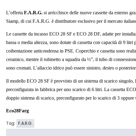
L’offerta
F.A.R.G.
si arricchisce delle nuove cassette da esterno gra
Siamp, di cui F.A.R.G. è distributore esclusivo per il mercato italian
Le cassette da incasso ECO 28 SF e ECO 28 DF, adatte per installa
bassa o media altezza, sono dotate di cassetta con capacità di 9 litri 
coibentazione anticondensa in PSE. Coperchio e cassetta sono realizz
ceramico, mentre il rubinetto a squadra da ½”, il tubo di connessione e
sono cromati. L’allaccio idrico può essere sinistro, destro o posterior
Il modello ECO 28 SF è provvisto di un sistema di scarico singolo, la
preconfigurata in fabbrica per uno scarico di 6 litri. La cassetta E
doppio sistema di scarico, preconfigurato per lo scarico di 3 oppure 6
Eco28Farg
Tag:
F.A.R.G.