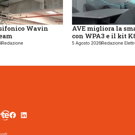
sifonico Wavin
AVE migliora la sm
ream
con WPA3 e il kit 
6
Redazione
5 Agosto 2026
Redazione Elett
vati.