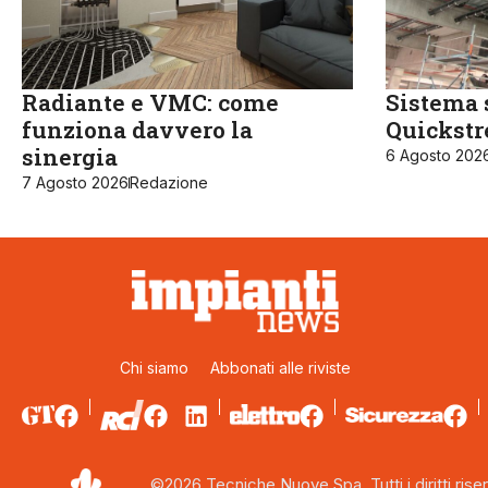
Radiante e VMC: come
Sistema 
funziona davvero la
Quickst
sinergia
6 Agosto 202
7 Agosto 2026
Redazione
Chi siamo
Abbonati alle riviste
©2026 Tecniche Nuove Spa. Tutti i diritti riser