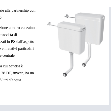
zie alla partnership con
o.
zione a muro e a zaino a
provvista di
ati in PS dall’aspetto
 i relativi particolari
e centrale.
 cui batteria è
CO 28 DF, invece, ha un
 litri d’acqua.