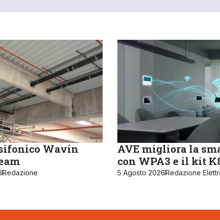
sifonico Wavin
AVE migliora la sm
ream
con WPA3 e il kit 
6
Redazione
5 Agosto 2026
Redazione Elett