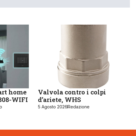
art home
Valvola contro i colpi
K808-WIFI
d’ariete, WHS
ro
5 Agosto 2026
Redazione