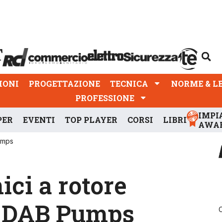
PROGETTAZIONE
TECNICA
NORME & LEGGI
IONI
PROGETTAZIONE
TECNICA
NORME & L
PROFESSIONE
IMPI
PER
EVENTI
TOP PLAYER
CORSI
LIBRI
AWA
Pumps
ici a rotore
i DAB Pumps