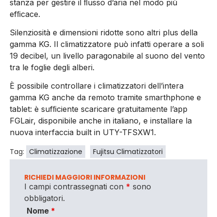
stanza per gestire il ﬂusso d’aria nel modo più
efﬁcace.
Silenziosità e dimensioni ridotte sono altri plus della
gamma KG. Il climatizzatore può infatti operare a soli
19 decibel, un livello paragonabile al suono del vento
tra le foglie degli alberi.
È possibile controllare i climatizzatori dell’intera
gamma KG anche da remoto tramite smarthphone e
tablet: è sufﬁciente scaricare gratuitamente l’app
FGLair, disponibile anche in italiano, e installare la
nuova interfaccia built in UTY-TFSXW1.
Tag:
Climatizzazione
Fujitsu Climatizzatori
RICHIEDI MAGGIORI INFORMAZIONI
I campi contrassegnati con
*
sono
obbligatori.
Nome
*