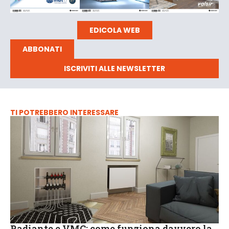
EDICOLA WEB
ABBONATI
ISCRIVITI ALLE NEWSLETTER
TI POTREBBERO INTERESSARE
Radiante e VMC: come funziona davvero la