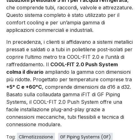
tubazioni preisolate 3 in 1 per l’acqua refrigerata
,
che comprende tubi, raccordi, valvole e attrezzature.
Questo sistema completo è stato utilizzato per il
comfort cooling e per un’ampia gamma di
applicazioni commerciali e industriali.
In precedenza, i clienti si affidavano a sistemi metallici
pressati e saldati o a tubi in polietilene post-isolati per
coprire l’ultimo metro tra COOL-FIT 2.0 e l’unità di
raffreddamento. Il
COOL-FIT 2.0 Push System
colma il divario
ampliando la gamma con dimensioni
più ridotte. Progettato per temperature comprese tra
+5° C e +60°C
, comprende dimensioni da d16 a d32.
Basato sulla collaudata gamma iFIT di GF Piping
Systems, il COOL-FIT 2.0 Push System offre una
facile installazione plug-and-play grazie a
connessioni meccaniche, tubi flessibili e tecnica di
connessione modulare.
Tag:
Climatizzazione
GF Piping Systems (GF)